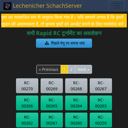
Lechenicher SchachServer
पृष्ठ का स्वचालित रूप से अनुवाद किया गया है। यदि आपको लगता है कि इसमें
सुधार की आवश्यकता है, तो कृपया पृष्ठों को अपडेट करने के लिए स्वयंसेवा करें।
सभी Rapid RC टूर्नामेंट का अवलोकन
पिछले मेनू पर वापस जाएं
« Previous
1
2
Next »
RC-
RC-
RC-
RC-
00270
00269
00268
00267
RC-
RC-
RC-
RC-
00266
00265
00264
00263
RC-
RC-
RC-
RC-
00262
00261
00260
00259