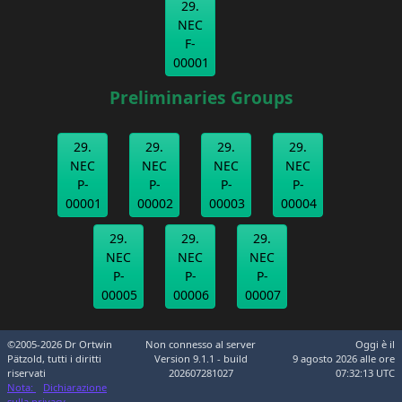
29.
NEC
F-
00001
Preliminaries Groups
29.
29.
29.
29.
NEC
NEC
NEC
NEC
P-
P-
P-
P-
00001
00002
00003
00004
29.
29.
29.
NEC
NEC
NEC
P-
P-
P-
00005
00006
00007
©2005-2026 Dr Ortwin
Non connesso al server
Oggi è il
Pätzold, tutti i diritti
Version 9.1.1 - build
9 agosto 2026 alle ore
riservati
202607281027
07:32:13 UTC
Nota:
Dichiarazione
sulla privacy