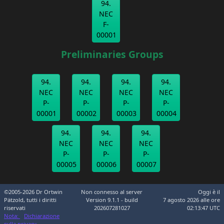
94.
NEC
F-
00001
Preliminaries Groups
94.
94.
94.
94.
NEC
NEC
NEC
NEC
P-
P-
P-
P-
00001
00002
00003
00004
94.
94.
94.
NEC
NEC
NEC
P-
P-
P-
00005
00006
00007
©2005-2026 Dr Ortwin
Non connesso al server
Oggi è il
Pätzold, tutti i diritti
Version 9.1.1 - build
7 agosto 2026 alle ore
riservati
202607281027
02:13:47 UTC
Nota:
Dichiarazione
sulla privacy