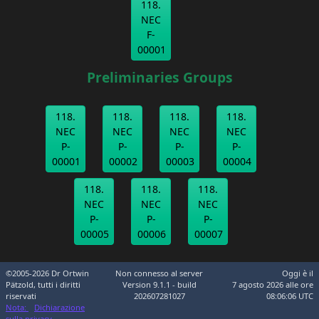
118.
NEC
F-
00001
Preliminaries Groups
118.
118.
118.
118.
NEC
NEC
NEC
NEC
P-
P-
P-
P-
00001
00002
00003
00004
118.
118.
118.
NEC
NEC
NEC
P-
P-
P-
00005
00006
00007
©2005-2026 Dr Ortwin
Non connesso al server
Oggi è il
Pätzold, tutti i diritti
Version 9.1.1 - build
7 agosto 2026 alle ore
riservati
202607281027
08:06:06 UTC
Nota:
Dichiarazione
sulla privacy