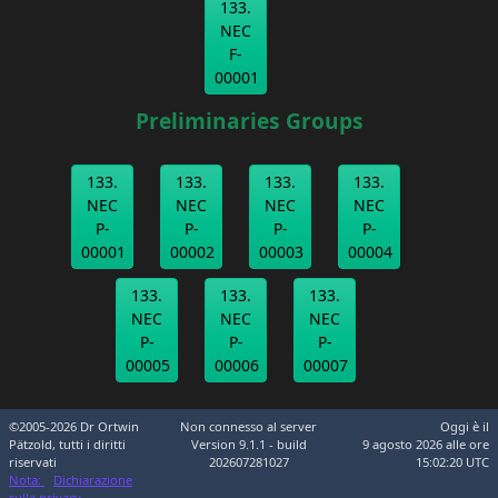
133.
NEC
F-
00001
Preliminaries Groups
133.
133.
133.
133.
NEC
NEC
NEC
NEC
P-
P-
P-
P-
00001
00002
00003
00004
133.
133.
133.
NEC
NEC
NEC
P-
P-
P-
00005
00006
00007
©2005-2026 Dr Ortwin
Non connesso al server
Oggi è il
Pätzold, tutti i diritti
Version 9.1.1 - build
9 agosto 2026 alle ore
riservati
202607281027
15:02:20 UTC
Nota:
Dichiarazione
sulla privacy