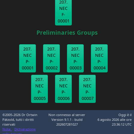
207.
NEC
F-
00001
Preliminaries Groups
207.
207.
207.
207.
NEC
NEC
NEC
NEC
P-
P-
P-
P-
00001
00002
00003
00004
207.
207.
207.
NEC
NEC
NEC
P-
P-
P-
00005
00006
00007
©2005-2026 Dr Ortwin
Non connesso al server
Oggi è il
Pätzold, tutti i diritti
Version 9.1.1 - build
6 agosto 2026 alle ore
riservati
202607281027
23:36:12 UTC
Nota:
Dichiarazione
sulla privacy