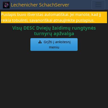
Lechenicher SchachServer
Puslapis buvo išverstas automatiškai. Jei manote, kad jį
reikia tobulinti, savanoriškai atnaujinkite puslapius.
Visų DESC Dviejų žaidimų rungtynės
turnyrų apžvalga
Grįžti į ankstesnį
meniu