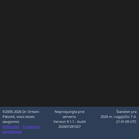
©2005-2026 Dr. Ortwin
Neprisijungta prie
Šiandien yra
Pätzold, visos teisės
serverio
2026 m. rugpjūčio 7 d.
saugomos
Version 9.1.1 - build
21:41:09 UTC
Atspaudas
Privatumo
202607281027
pareiškimas