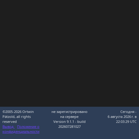
©2005-2026 Ortwin
не зарегистрировано
Сегодня -
Pätzold, all rights
на сервере
6 августа 2026 г. в
reserved
Version 9.1.1 - build
22:03:29 UTC
Вывод
Положение о
202607281027
конфиденциальности