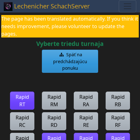
Lechenicher SchachServer
The page has been translated automatically. If you think it
needs improvement, please volunteer to update the
pages.
Vyberte triedu turnaja
Späť na
predchádzajúcu
ponuku
Rapid
Rapid
Rapid
Rapid
RT
RM
RA
RB
Rapid
Rapid
Rapid
Rapid
RC
RD
RE
RF
Rapid
Rapid
Rapid
Rapid