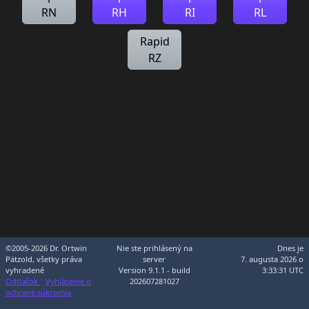
RN
RH
RI
RL
Rapid
RZ
©2005-2026 Dr. Ortwin
Nie ste prihlásený na
Dnes je
Pätzold, všetky práva
server
7. augusta 2026 o
vyhradené
Version 9.1.1 - build
3:33:31 UTC
Odtlačok
Vyhlásenie o
202607281027
ochrane súkromia