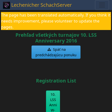
Lechenicher SchachServer
The page has been translated automatically. If you think it
needs improvement, please volunteer to update the
pages.
Prehľad všetkých turnajov 10. LSS
Anniversary 2016
Späť na
predchádzajúcu ponuku
Registration List
10.
LSS
Anni
W-