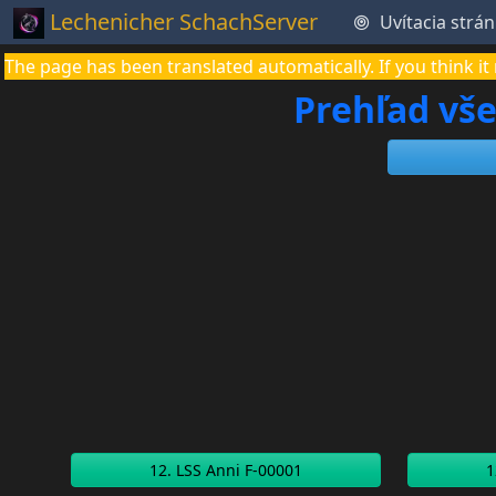
Lechenicher SchachServer
Uvítacia strá
The page has been translated automatically. If you think 
Prehľad vše
12. LSS Anni F-00001
1