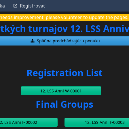
nka
Registrovať
it needs improvement, please volunteer to update the pages.
tkých turnajov 12. LSS Anni
Späť na predchádzajúcu ponuku
Registration List
12. LSS Anni W-00001
Final Groups
2. LSS Anni F-00002
12. LSS Anni F-00003