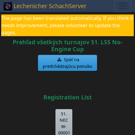
Lechenicher SchachServer
The page has been translated automatically. If you think it
needs improvement, please volunteer to update the
pages.
Prehľad všetkých turnajov 51. LSS No-
Engine Cup
Späť na
predchádzajúcu ponuku
Registration List
51.
NEC
W-
00001