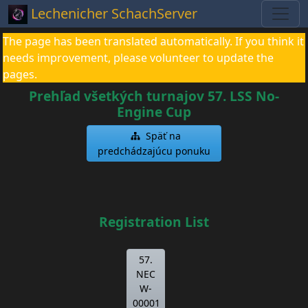
Lechenicher SchachServer
The page has been translated automatically. If you think it
needs improvement, please volunteer to update the
pages.
Prehľad všetkých turnajov 57. LSS No-
Engine Cup
Späť na
predchádzajúcu ponuku
Registration List
57.
NEC
W-
00001