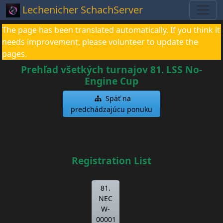
Lechenicher SchachServer
The page has been translated automatically. If you think it
needs improvement, please volunteer to update the
pages.
Prehľad všetkých turnajov 81. LSS No-
Engine Cup
Späť na
predchádzajúcu ponuku
Registration List
81.
NEC
W-
00001