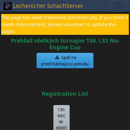
Lechenicher SchachServer
The page has been translated automatically. If you think it
needs improvement, please volunteer to update the
pages.
Prehľad všetkých turnajov 130. LSS No-
Engine Cup
Späť na
predchádzajúcu ponuku
Registration List
130.
NEC
W-
00001