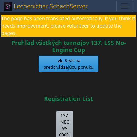
Lechenicher SchachServer
The page has been translated automatically. If you think it
needs improvement, please volunteer to update the
pages.
Prehľad všetkých turnajov 137. LSS No-
Engine Cup
Späť na
predchádzajúcu ponuku
Registration List
137.
NEC
W-
00001