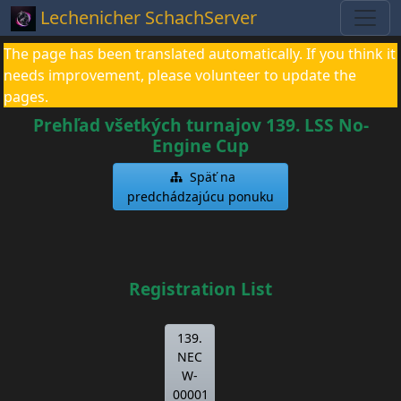
Lechenicher SchachServer
The page has been translated automatically. If you think it
needs improvement, please volunteer to update the
pages.
Prehľad všetkých turnajov 139. LSS No-
Engine Cup
Späť na
predchádzajúcu ponuku
Registration List
139.
NEC
W-
00001