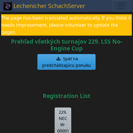
Lechenicher SchachServer
The page has been translated automatically. If you think it
needs improvement, please volunteer to update the
pages.
Prehľad všetkých turnajov 229. LSS No-
Engine Cup
Späť na
predchádzajúcu ponuku
Registration List
229.
NEC
W-
00001