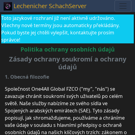
Lechenicher SchachServer
Toto jazykové rozhraní již není aktivně udržováno.
Všechny nové termíny jsou automaticky překládány.
Pokud byste jej chtěli vylepšit, kontaktujte prosím
správce!
Politika ochrany osobních údajů
Zásady ochrany soukromí a ochrany
údajů
1. Obecná filozofie
Společnost One4All Global FZCO ("my", "nás") se
zavazuje chránit soukromí svých uživatelů po celém
světě. Naše služby nabízíme ze svého sídla ve
Spojených arabských emirátech (SAE). Tyto zásady
popisují, jak shromažďujeme, používáme a chráníme
vaše údaje v souladu s hlavními předpisy o ochraně
osobních údajů na našich klíčových trzích: zákonem o