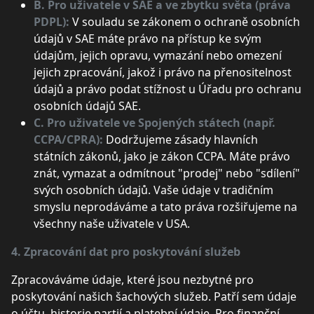
B. Pro uživatele v SAE a ve zbytku světa (práva
PDPL):
V souladu se zákonem o ochraně osobních
údajů v SAE máte právo na přístup ke svým
údajům, jejich opravu, vymazání nebo omezení
jejich zpracování, jakož i právo na přenositelnost
údajů a právo podat stížnost u Úřadu pro ochranu
osobních údajů SAE.
C. Pro uživatele ve Spojených státech (např.
CCPA/CPRA):
Dodržujeme zásady hlavních
státních zákonů, jako je zákon CCPA. Máte právo
znát, vymazat a odmítnout "prodej" nebo "sdílení"
svých osobních údajů. Vaše údaje v tradičním
smyslu neprodáváme a tato práva rozšiřujeme na
všechny naše uživatele v USA.
4. Zpracování dat pro poskytování služeb
Zpracováváme údaje, které jsou nezbytné pro
poskytování našich šachových služeb. Patří sem údaje
o účtu, historie partií a platební údaje. Pro finanční