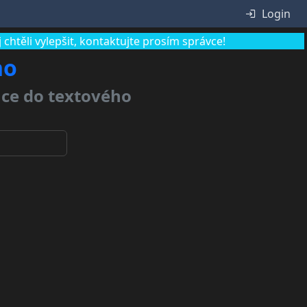
Login
chtěli vylepšit, kontaktujte prosím správce!
no
ace do textového