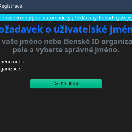
Registrace
 nové termíny jsou automaticky překládány. Pokud byste jej 
ožadavek o uživatelské jmé
, vaše jméno nebo členské ID organiz
pole a vyberte správné jméno.
 jméno nebo
rganizace
Předložit