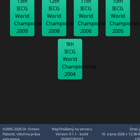
13th
12th
11th
10th
IECG
IECG
IECG
IECG
World
World
World
World
Championship
Championship
Championship
Championsh
2009
2008
2006
2005
9th
IECG
World
Championship
2004
©2005-2026 Dr. Ortwin
Nepřihlášený na serveru
Dnes j
Pätzold, všechna práva
Version 9.1.1 - build
10. srpna 2026 v 12:38:4
vyhrazena
202607281027
UT