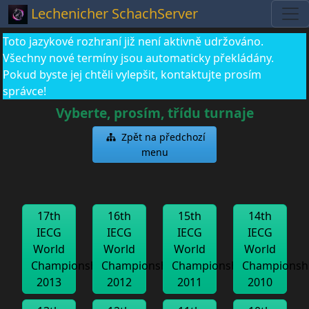
Lechenicher SchachServer
Toto jazykové rozhraní již není aktivně udržováno.
Všechny nové termíny jsou automaticky překládány.
Pokud byste jej chtěli vylepšit, kontaktujte prosím
správce!
Vyberte, prosím, třídu turnaje
Zpět na předchozí
menu
17th
16th
15th
14th
IECG
IECG
IECG
IECG
World
World
World
World
Championship
Championship
Championship
Championsh
2013
2012
2011
2010