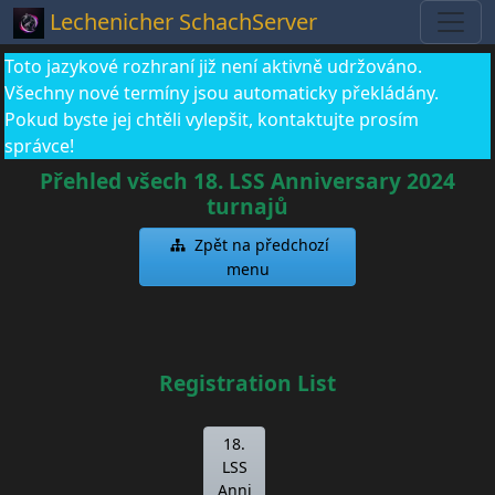
Lechenicher SchachServer
Toto jazykové rozhraní již není aktivně udržováno.
Všechny nové termíny jsou automaticky překládány.
Pokud byste jej chtěli vylepšit, kontaktujte prosím
správce!
Přehled všech 18. LSS Anniversary 2024
turnajů
Zpět na předchozí
menu
Registration List
18.
LSS
Anni