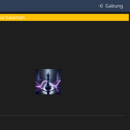
Gabung
rui halaman.