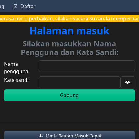
ng
Daftar
merasa perlu perbaikan, silakan secara sukarela memperba
Halaman masuk
Silakan masukkan Nama
Pengguna dan Kata Sandi:
Nama
pengguna:
Kata sandi:
Gabung
Minta Tautan Masuk Cepat