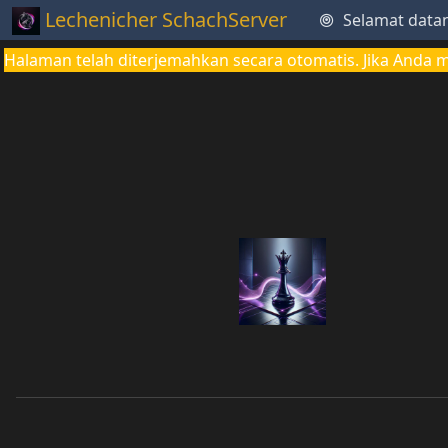
Lechenicher SchachServer
Selamat data
Halaman telah diterjemahkan secara otomatis. Jika Anda 