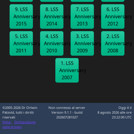
9. LSS
8. LSS
7. LSS
6. LSS
Anniversary
Anniversary
Anniversary
Anniversary
2015
2014
2013
2012
5. LSS
4. LSS
3. LSS
2. LSS
Anniversary
Anniversary
Anniversary
Anniversary
2011
2010
2009
2008
1. LSS
Anniversary
2007
©2005-2026 Dr Ortwin
Non connesso al server
Oggi è il
Pätzold, tutti i diritti
Version 9.1.1 - build
8 agosto 2026 alle ore
riservati
202607281027
23:22:00 UTC
Nota:
Dichiarazione
sulla privacy