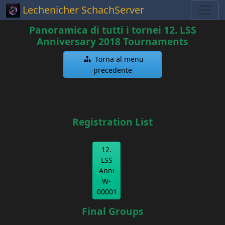
Lechenicher SchachServer
Panoramica di tutti i tornei 12. LSS
Anniversary 2018 Tournaments
Torna al menu
precedente
Registration List
12.
LSS
Anni
W-
00001
Final Groups