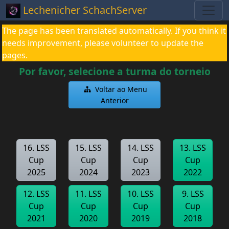
Lechenicher SchachServer
The page has been translated automatically. If you think it
needs improvement, please volunteer to update the
pages.
Por favor, selecione a turma do torneio
Voltar ao Menu
Anterior
16. LSS
15. LSS
14. LSS
13. LSS
Cup
Cup
Cup
Cup
2025
2024
2023
2022
12. LSS
11. LSS
10. LSS
9. LSS
Cup
Cup
Cup
Cup
2021
2020
2019
2018