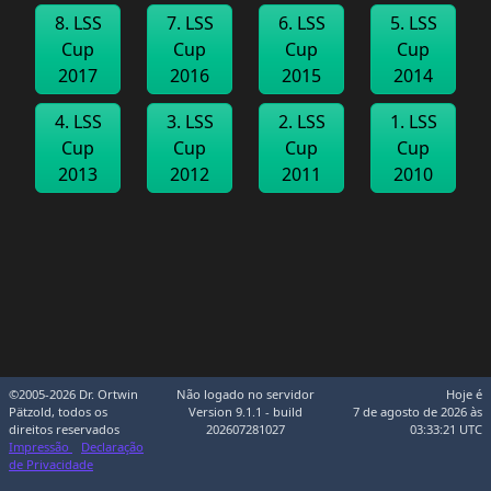
8. LSS
7. LSS
6. LSS
5. LSS
Cup
Cup
Cup
Cup
2017
2016
2015
2014
4. LSS
3. LSS
2. LSS
1. LSS
Cup
Cup
Cup
Cup
2013
2012
2011
2010
©2005-2026 Dr. Ortwin
Não logado no servidor
Hoje é
Pätzold, todos os
Version 9.1.1 - build
7 de agosto de 2026 às
direitos reservados
202607281027
03:33:21 UTC
Impressão
Declaração
de Privacidade