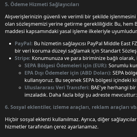
5. Ödeme Hizmeti Sağlayıcıları
Alışverişlerinizin güvenli ve verimli bir şekilde işlenmes
olan sözleşmemizi yerine getirme gerekliliğidir. Bu, hem
maddesi kapsamındaki yasal işleme ilkeleriyle uyumludur
PayPal:
Bu hizmetin sağlayıcısı PayPal Middle East F
bir veri koruma düzeyi sağlamak için Standart Sözleşme
Stripe:
Konumunuza ve para biriminize bağlı olarak, işl
SEPA Bölgesi Ödemeleri için (EUR):
Sorumlu kuru
EPA Dışı Ödemeler için (ABD Doları):
SEPA bölge
kullanıyoruz. Bu seçenek SEPA bölgesi içindeki k
Uluslararası Veri Transferi:
BAE'ye herhangi bir 
imzaladık. Daha fazla bilgi şu adreste mevcuttur
6. Sosyal eklentiler, izleme araçları, reklam araçları vb
Hiçbir sosyal eklenti kullanılmaz. Ayrıca, diğer sağlayıcıl
hizmetler tarafından çerez ayarlanamaz.