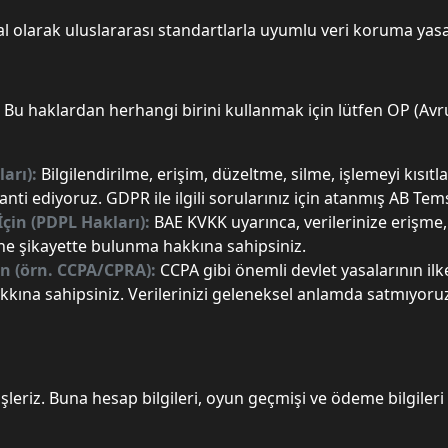
 olarak uluslararası standartlarla uyumlu veri koruma yasal
. Bu haklardan herhangi birini kullanmak için lütfen OP (Avr
ları):
Bilgilendirilme, erişim, düzeltme, silme, işlemeyi kısıtla
ediyoruz. GDPR ile ilgili sorularınız için atanmış AB Temsil
İçin (PDPL Hakları):
BAE KVKK uyarınca, verilerinize erişme,
si'ne şikayette bulunma hakkına sahipsiniz.
çin (örn. CCPA/CPRA):
CCPA gibi önemli devlet yasalarının ilkel
kına sahipsiniz. Verilerinizi geleneksel anlamda satmıyoruz
şleriz. Buna hesap bilgileri, oyun geçmişi ve ödeme bilgileri da