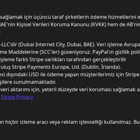
ini sağlamak için üçüncü taraf şirketlerin ödeme hizmetlerini
 BAE'nin Kişisel Verileri Koruma Kanunu (KVKK) hem de AB'n
.
Z-LLC'dir (Dubai Internet City, Dubai, BAE). Veri işleme Avr
 Maddelerine (SCC'ler) güveniyoruz. PayPal'ın gizlilik politi
eme farklı Stripe varlıkları tarafından gerçekleştirilir
luş Stripe Payments Europe, Ltd. (Dublin, İrlanda).
si dışındaki USD ile ödeme yapan müşterilerimiz için Strip
işilere sunulmamaktadır.
veri aktarımı için, yeterli düzeyde veri koruması sağlamak 
:
Stripe Privacy
.
arın hiçbir izleme aracı veya reklam işlevselliği kullanılmaz.