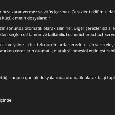
arınıza zarar vermez ve virüs içermez. Çerezler teklifimizi dah
n küçük metin dosyalarıdır.
zin sonunda otomatik olarak silinirler. Diğer çerezler siz sil
den seçilen dil tanınır ve kullanılır. Lechenicher SchachServ
ecek ve yalnızca tek tek durumlarda çerezlere izin verecek şe
patırken çerezlerin otomatik olarak silinmesini etkinleştirebil
ilettiği sunucu günlük dosyalarında otomatik olarak bilgi topl
içinde)