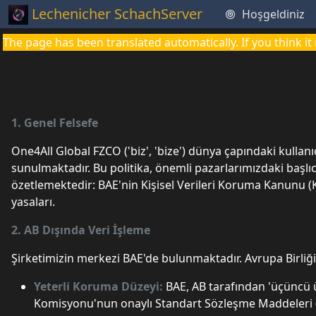
Lechenicher SchachServer
Hoşgeldiniz
The page has been translated automatically. If you think 
1. Genel Felsefe
One4All Global FZCO ('biz', 'bize') dünya çapındaki kullan
sunulmaktadır. Bu politika, önemli pazarlarımızdaki başl
özetlemektedir: BAE'nin Kişisel Verileri Koruma Kanunu (K
yasaları.
2. AB Dışında Veri İşleme
Şirketimizin merkezi BAE'de bulunmaktadır. Avrupa Birliği
Yeterli Koruma Düzeyi:
BAE, AB tarafından 'üçüncü ü
Komisyonu'nun onaylı Standart Sözleşme Maddeleri (SC