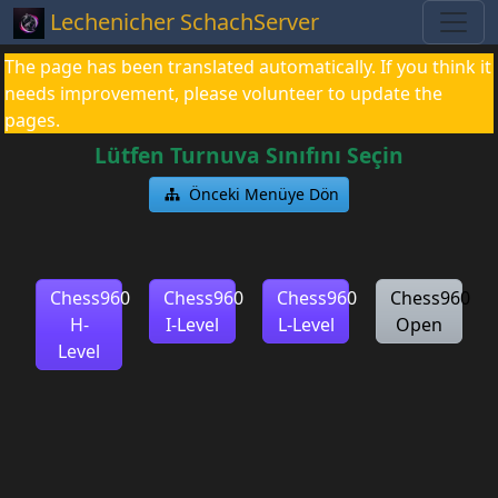
Lechenicher SchachServer
The page has been translated automatically. If you think it
needs improvement, please volunteer to update the
pages.
Lütfen Turnuva Sınıfını Seçin
Önceki Menüye Dön
Chess960
Chess960
Chess960
Chess960
H-
I-Level
L-Level
Open
Level