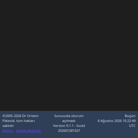
©2005-2026 Dr Ortwin
Sunucuda oturum
Bugün
Pätzold, tüm hakları
açılmadı
8 Ağustos 2026 10:22:49
saklıdır
Version 9.1.1 - build
UTC
Künye
Gizlilik Bildirimi
202607281027