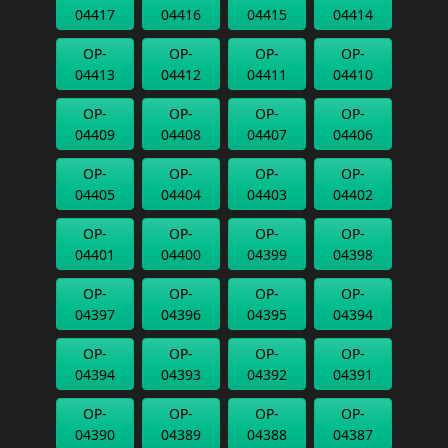
04417
04416
04415
04414
OP-
OP-
OP-
OP-
04413
04412
04411
04410
OP-
OP-
OP-
OP-
04409
04408
04407
04406
OP-
OP-
OP-
OP-
04405
04404
04403
04402
OP-
OP-
OP-
OP-
04401
04400
04399
04398
OP-
OP-
OP-
OP-
04397
04396
04395
04394
OP-
OP-
OP-
OP-
04394
04393
04392
04391
OP-
OP-
OP-
OP-
04390
04389
04388
04387