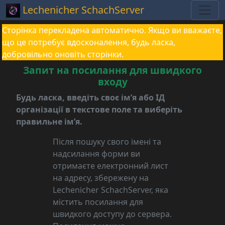
Lechenicher SchachServer
Сторінка перекладена автоматично. Якщо ви вважаєте,
що це потребує вдосконалення, будь ласка,
добровільно оновіть сторінки.
Запит на посилання для швидкого
входу
Будь ласка, введіть своє ім’я або ІД
організації в текстове поле та виберіть
правильне ім’я.
Після пошуку свого імені та
надсилання форми ви
отримаєте електронний лист
на адресу, збережену на
Lechenicher SchachServer, яка
містить посилання для
швидкого доступу до сервера.