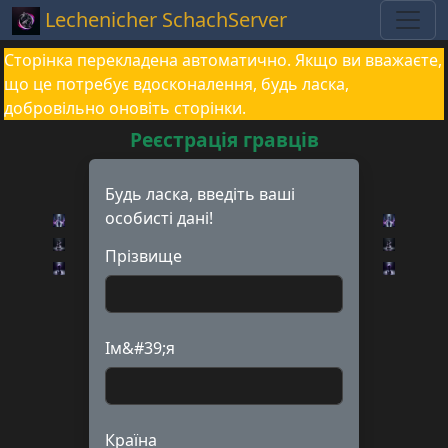
Lechenicher SchachServer
Сторінка перекладена автоматично. Якщо ви вважаєте,
що це потребує вдосконалення, будь ласка,
добровільно оновіть сторінки.
Реєстрація гравців
Будь ласка, введіть ваші
особисті дані!
Прізвище
Ім&#39;я
Країна